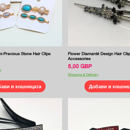
Бърз преглед
Бърз преглед
-Precious Stone Hair Clips
Flower Diamanté Design Hair Clip
Accessories
Цена
5,00 GBP
y
Shipping & Delivery
ави в кошницата
Добави в кошни