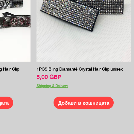
Бърз преглед
 Hair Clip
1PCS Bling Diamanté Crystal Hair Clip unisex
Цена
5,00 GBP
Shipping & Delivery
цата
Добави в кошницата