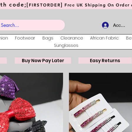
th code;[
]
FIRSTORDER
Free UK Shipping On Order o
Account
hion
Footwear
Bags
Clearance
African Fabric
Be
Sunglasses
Buy Now Pay Later
Easy Returns