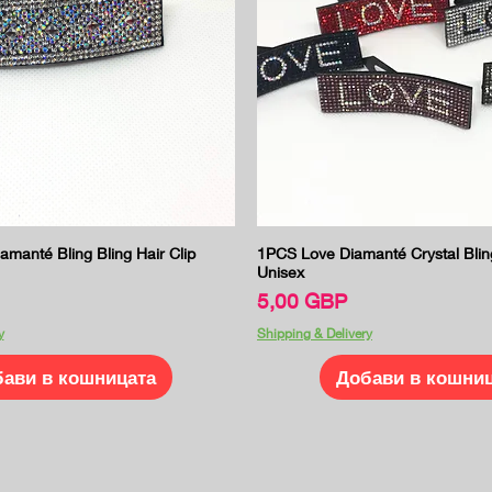
Бърз преглед
Бърз преглед
amanté Bling Bling Hair Clip
1PCS Love Diamanté Crystal Bling
Unisex
Цена
5,00 GBP
y
Shipping & Delivery
ави в кошницата
Добави в кошни