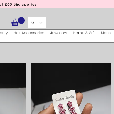
f £60 t&c applies
GBP (£)
auty
Hair Accessories
Jewellery
Home & Gift
Mens