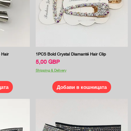
Бърз преглед
 Hair
1PCS Bold Crystal Diamanté Hair Clip
Цена
5,00 GBP
Shipping & Delivery
цата
Добави в кошницата