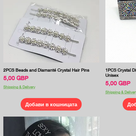
Бърз преглед
2PCS Beads and Diamanté Crystal Hair Pins
1PCS Crystal Di
Unisex
Цена
5,00 GBP
Цена
5,00 GBP
Shipping & Delivery
Shipping & Deliver
Добави в кошницата
Доб