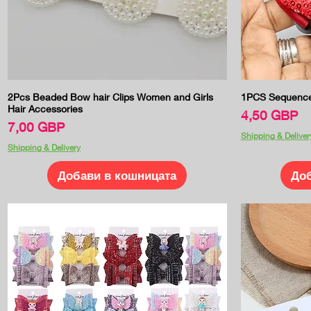
Бърз преглед
2Pcs Beaded Bow hair Clips Women and Girls
1PCS Sequence 
Hair Accessories
Цена
4,50 GBP
Цена
7,00 GBP
Shipping & Deliver
Shipping & Delivery
Добави в кошницата
Доб