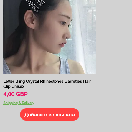
Бърз преглед
Letter Bling Crystal Rhinestones Barrettes Hair
Clip Unisex
Цена
4,00 GBP
Shipping & Delivery
Добави в кошницата