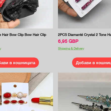
Бърз преглед
Бърз преглед
Hair Bow Clip Bow Hair Clip
2PCS Diamanté Crystal 2 Tone Ha
Цена
6,95 GBP
y
Shipping & Delivery
ави в кошницата
Добави в кошни